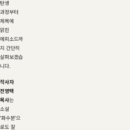
탄생
과정부터
제목에
얽힌
에피소드까
지 간단히
살펴보겠습
니다.
작사자
전영택
목사
는
소설
'화수분'으
로도 잘