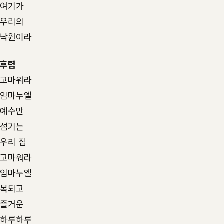
여기가
우리의
낙원이라
후렴
고마워라
임마누엘
예수만
섬기는
우리 집
고마워라
임마누엘
복되고
즐거운
하루하루