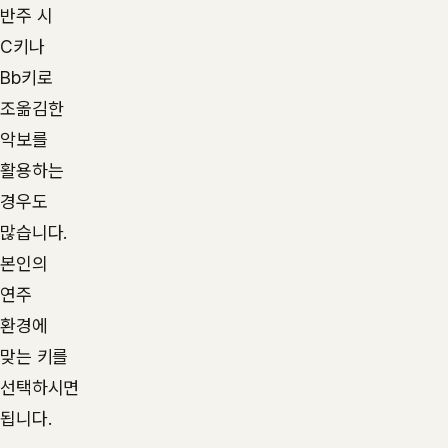
반주 시
C키나
Bb키로
조옮김한
악보를
활용하는
경우도
많습니다.
본인의
연주
환경에
맞는 키를
선택하시면
됩니다.