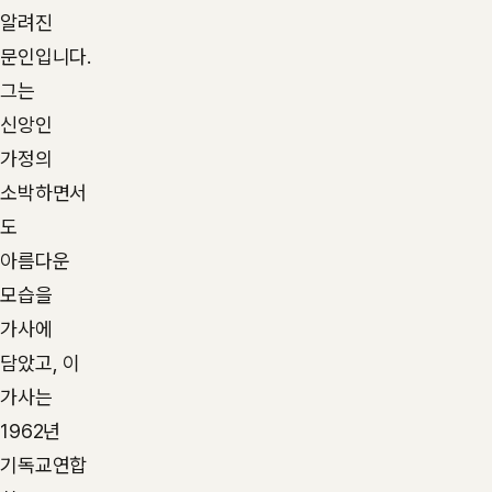
알려진
문인입니다.
그는
신앙인
가정의
소박하면서
도
아름다운
모습을
가사에
담았고, 이
가사는
1962년
기독교연합