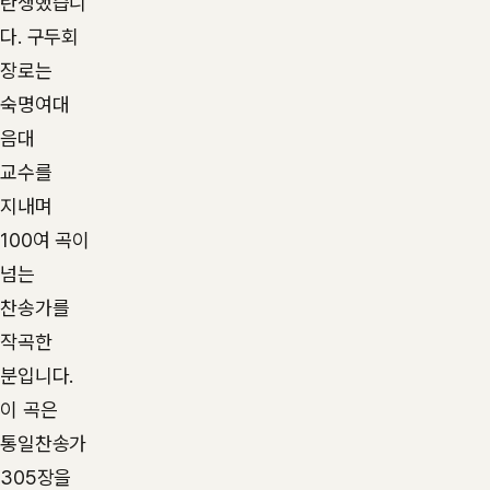
탄생했습니
다. 구두회
장로는
숙명여대
음대
교수를
지내며
100여 곡이
넘는
찬송가를
작곡한
분입니다.
이 곡은
통일찬송가
305장을