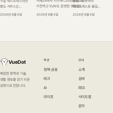
카페24에서 시작해 Cloudways로
구글 워드프레스라는
블로그스팟에서
이전하고 Vultr도 운영한 경험을
별도 서비스는
워드프레스로 옮길
바탕으로 워드프레스 도메인·호스팅
없습니다.
때 필요한 백업, 글
2026년 8월 6일
2026년 8월 6일
2026년 8월 6일
비용과 초보자에게 맞는 선택을
블로그스팟과 자체
가져오기, 이미지
정리했습니다.
호스팅 워드프레스의
저장, 기존 주소 연결
차이, 개설 순서와
순서를
비용 구조, 이전 전
정리했습니다. 개인
확인할 점을 초보자
도메인을 썼는지에
기준으로
따라 결과가
설명합니다.
갈립니다.
섹션
안내
VueDot
정책·금융
소개
복잡한 정책과 기술,
테크
검색
생활 정보를 읽기 쉬운
설명으로 전합니다.
AI
RSS
라이프
사이트맵
문의