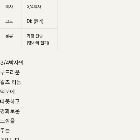
박자
3/4박자
코드
Db (원키)
분류
가정 찬송
(행사와 절기)
3/4박자의
부드러운
왈츠 리듬
덕분에
따뜻하고
평화로운
느낌을
주는