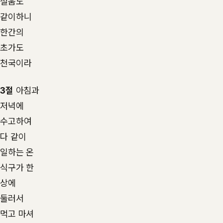
설움도
같이하니
한간의
초가도
천국이라
3절
아침과
저녁에
수고하여
다 같이
일하는 온
식구가 한
상에
둘러서
먹고 마셔