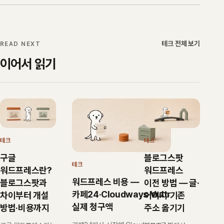
테크 전체 보기
READ NEXT
이어서 읽기
테크
테크
구글
블로그스팟
테크
워드프레스란?
워드프레스
워드프레스 비용 ―
블로그스팟과
이전 방법 ― 글·
카페24·Cloudways·Vultr
차이부터 개설
이미지·기존
실제 청구액
방법·비용까지
주소 옮기기