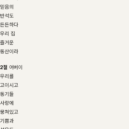
믿음의
반석도
든든하다
우리 집
즐거운
동산이라
2절
어버이
우리를
고이시고
동기들
사랑에
뭉쳐있고
기쁨과