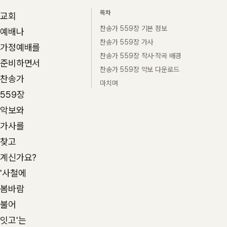
목차
교회
찬송가 559장 기본 정보
예배나
찬송가 559장 가사
가정예배를
찬송가 559장 작사·작곡 배경
준비하면서
찬송가 559장 악보 다운로드
찬송가
마치며
559장
악보와
가사를
찾고
계신가요?
'사철에
봄바람
불어
잇고'는