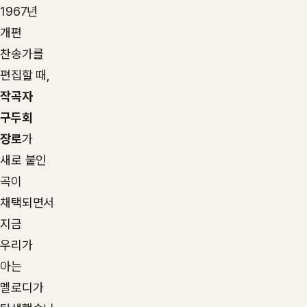
1967년
개편
찬송가를
편집할 때,
작곡자
구두회
장로
가
새로 붙인
곡이
채택되면서
지금
우리가
아는
멜로디가