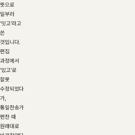
뜻으로
일부러
'잇고'라고
쓴
것입니다.
편집
과정에서
'있고'로
잘못
수정되었다
가,
통일찬송가
편찬 때
원래대로