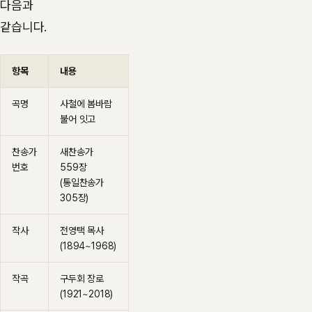
다음과
같습니다.
항목
내용
곡명
사철에 봄바람
불어 잇고
찬송가
새찬송가
번호
559장
(통일찬송가
305장)
작사
전영택 목사
(1894~1968)
작곡
구두회 장로
(1921~2018)