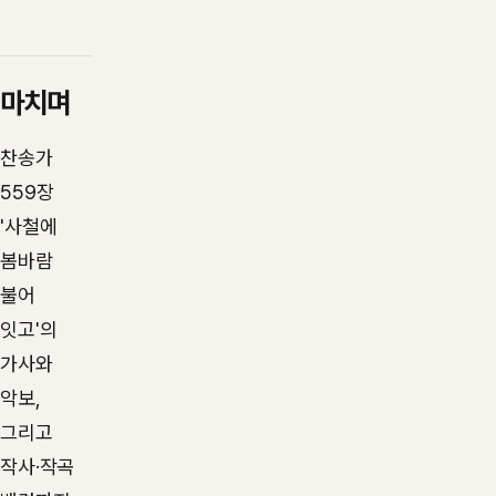
마치며
찬송가
559장
'사철에
봄바람
불어
잇고'의
가사와
악보,
그리고
작사·작곡