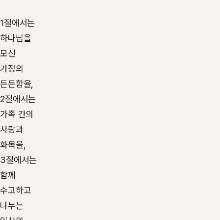
1절에서는
하나님을
모신
가정의
든든함을,
2절에서는
가족 간의
사랑과
화목을,
3절에서는
함께
수고하고
나누는