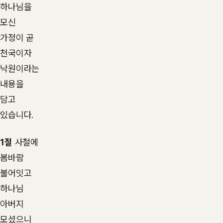
하나님을
모신
가정이 곧
천국이자
낙원이라는
내용을
담고
있습니다.
1절
사철에
봄바람
불어잇고
하나님
아버지
모셨으니