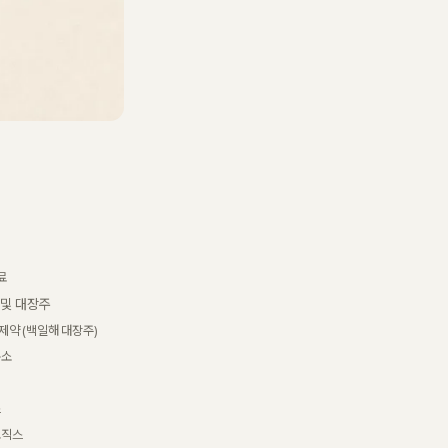
료
 및 대장주
제약 (백일해 대장주)
구소
스
로직스