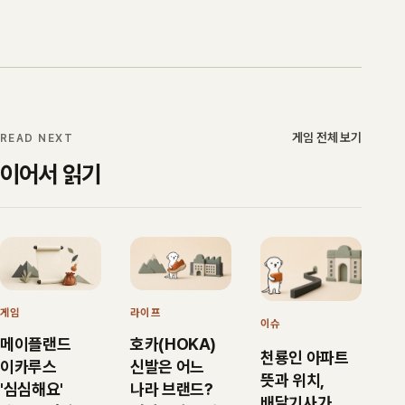
게임 전체 보기
READ NEXT
이어서 읽기
라이프
게임
이슈
호카(HOKA)
메이플랜드
천룡인 아파트
신발은 어느
이카루스
뜻과 위치,
나라 브랜드?
'심심해요'
배달기사가