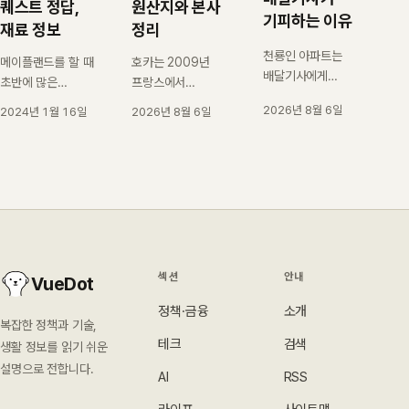
원산지와 본사
퀘스트 정답,
기피하는 이유
정리
재료 정보
천룡인 아파트는
호카는 2009년
메이플랜드를 할 때
배달기사에게
프랑스에서
초반에 많은
입주민과 다른 출입
시작했지만 지금은
사람들이 물약 값이
2026년 8월 6일
2026년 8월 6일
2024년 1월 16일
절차를 요구하는
미국 데커스가
모자라 많은 걱정을
단지를 가리키는
소유한
합니다. 이럴 때 물약
말입니다. 어디에
브랜드입니다.
값 걱정을 덜어줄 수
몰려 있는지, 무엇이
창업지와 본사,
있는 게 있다면, 바로
위법 소지가 있는지,
신발을 실제로
'퀘스트'입니다.
공식 명단이 없는
만드는 나라를 공시
이유를
자료로 확인해
정리했습니다.
정리했습니다.
섹션
안내
VueDot
정책·금융
소개
복잡한 정책과 기술,
테크
검색
생활 정보를 읽기 쉬운
설명으로 전합니다.
AI
RSS