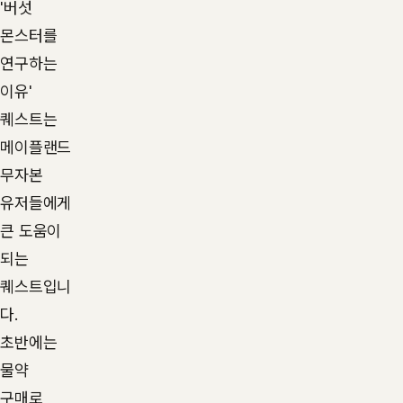
'버섯
몬스터를
연구하는
이유'
퀘스트는
메이플랜드
무자본
유저들에게
큰 도움이
되는
퀘스트입니
다.
초반에는
물약
구매로