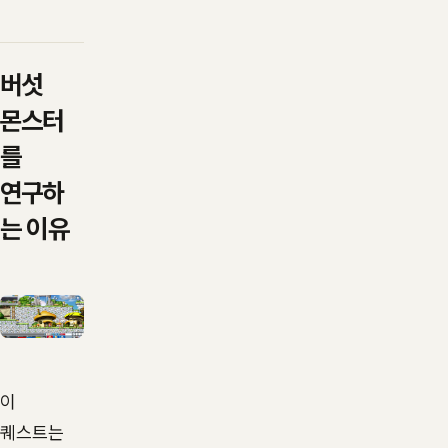
버섯
몬스터
를
연구하
는 이유
이
퀘스트는