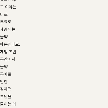
그 이유는
바로
무료로
제공되는
물약
때문인데요.
게임 초반
구간에서
물약
구매로
인한
경제적
부담을
줄이는 데