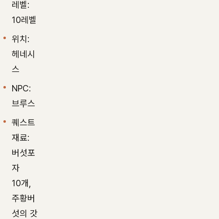
레벨:
10레벨
위치:
헤네시
스
NPC:
브루스
퀘스트
재료:
버섯포
자
10개,
주황버
섯의 갓