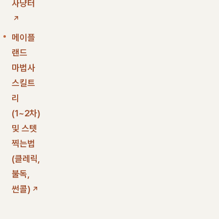
사냥터
메이플
랜드
마법사
스킬트
리
(1~2차)
및 스텟
찍는법
(클레릭,
불독,
썬콜)