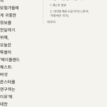
의
1. 퀘스트 정보
모험가들에
2. 아이템 재료 수급 위치('스포아',
게 귀중한
'주황버섯' 위치)
정보를
마무리
전달하기
위해,
오늘은
특별히
'메이플랜드
퀘스트:
버섯
몬스터를
연구하는
이유'에
대한