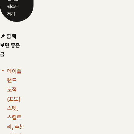
퀘스트
정리
📌 함께
보면 좋은
글
메이플
랜드
도적
(표도)
스텟,
스킬트
리, 추천