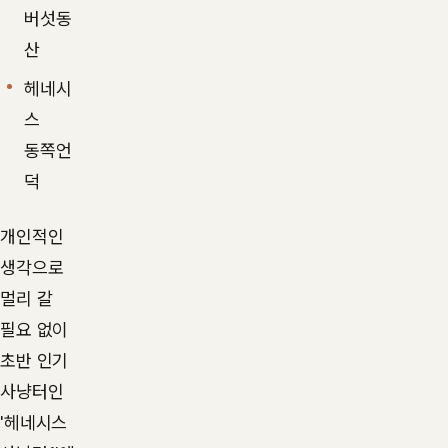
버섯동
산
헤네시
스
동쪽언
덕
개인적인
생각으로
멀리 갈
필요 없이
초반 인기
사냥터인
'헤네시스