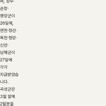
며, 장수·
순창·
영양군이
26일에,
연천·정선·
옥천·청양·
신안·
남해군이
27일에
각각
지급받았습
니다.
곡성군은
3월 말에
2월분을