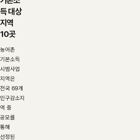
기본소
득 대상
지역
10곳
농어촌
기본소득
시범사업
지역은
전국 69개
인구감소지
역 중
공모를
통해
선정된