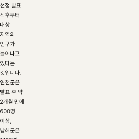
선정 발표
직후부터
대상
지역의
인구가
늘어나고
있다는
것입니다.
연천군은
발표 후 약
2개월 만에
600명
이상,
남해군은