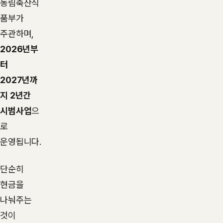
농림축산식
품부가
주관하며,
2026년부
터
2027년까
지 2년간
시범사업
으
로
운영됩니다.
단순히
현금을
나눠주는
것이