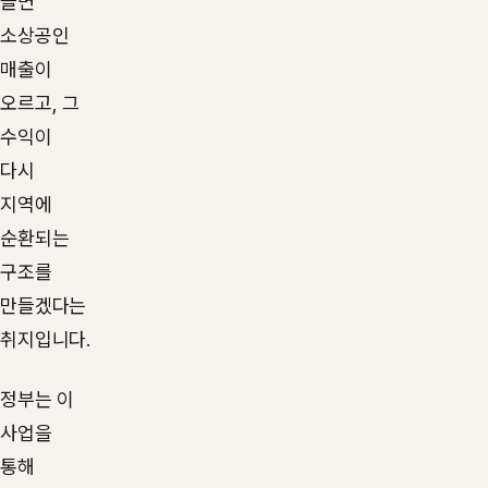
늘면
소상공인
매출이
오르고, 그
수익이
다시
지역에
순환되는
구조를
만들겠다는
취지입니다.
정부는 이
사업을
통해