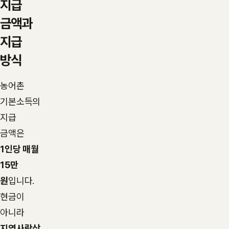
지급
금액과
지급
방식
농어촌
기본소득의
지급
금액은
1인당 매월
15만
원
입니다.
현금이
아니라
지역사랑상