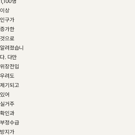
1,100명
이상
인구가
증가한
것으로
알려졌습니
다. 다만
위장전입
우려도
제기되고
있어
실거주
확인과
부정수급
방지가