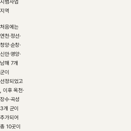
시범사업
지역
처음에는
연천·정선·
청양·순창·
신안·영양·
남해 7개
군이
선정되었고
, 이후 옥천·
장수·곡성
3개 군이
추가되어
총 10곳이